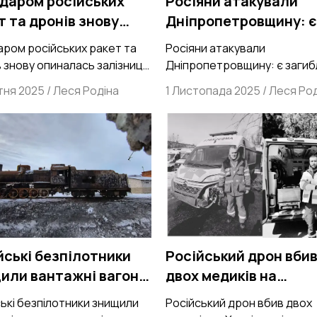
ударом російських
Росіяни атакували
т та дронів знову
Дніпропетровщину: є
алась залізниця та
загиблі та травмован
аром російських ракет та
Росіяни атакували
риємства
 знову опиналась залізниця
Дніпропетровщину: є загибл
приємства. Вночі росія росія
травмовані
тня 2025
/
Леся Родіна
1 Листопада 2025
/
Леся Род
вала Україну двома
ичними ракетами і 152
ми
йські безпілотники
Російський дрон вби
или вантажні вагони
двох медиків на
возів
Харківщині:розпочат
ькі безпілотники знищили
Російський дрон вбив двох
кримінальне