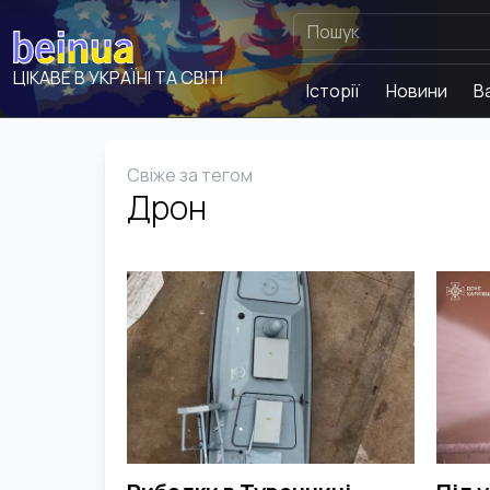
ЦІКАВЕ В УКРАЇНІ ТА СВІТІ
Історії
Новини
В
Свіже за тегом
Дрон