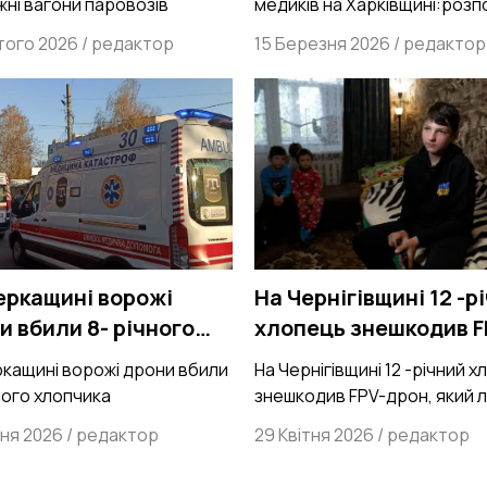
ні вагони паровозів
медиків на Харківщині:роз
провадження
кримінальне провадження
того 2026
/
редактор
15 Березня 2026
/
редактор
еркащині ворожі
На Чернігівщині 12 -р
и вбили 8- річного
хлопець знешкодив F
чика
дрон, який летів на й
ркащині ворожі дрони вбили
На Чернігівщині 12 -річний 
братів та сестер
ного хлопчика
знешкодив FPV-дрон, який л
на його братів та сестер
тня 2026
/
редактор
29 Квітня 2026
/
редактор