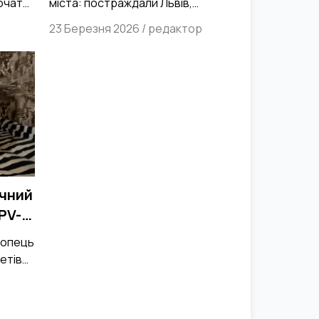
почато
міста: постраждали Львів,
Тернопіль та Вінниця
23 Березня 2026
/
редактор
ічний
PV-
ого
хлопець
етів