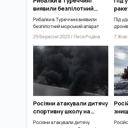
Рибалки в Туреччині
Під 
виявили безпілотний
раке
морський апарат
опин
Рибалки в Туреччині виявили
Під уд
підп
безпілотний морський апарат
дронів
та під
29 Вересня 2025
/
Леся Родіна
7 Жов
атаку
баліст
дрона
Росіяни атакували дитячу
Росі
спортивну школу на
знищ
Сумщині
паро
Росіяни атакували дитячу
Російс