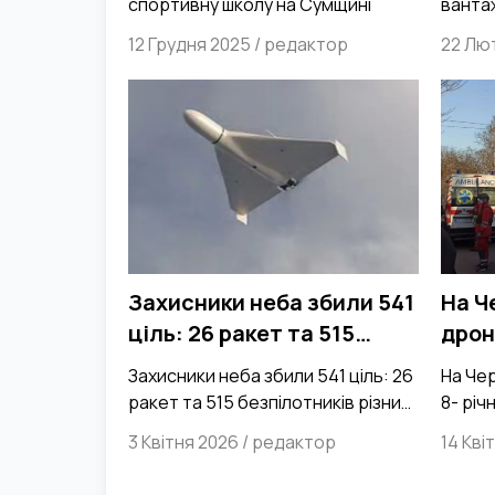
спортивну школу на Сумщині
вантаж
12 Грудня 2025
/
редактор
22 Лю
Захисники неба збили 541
На Ч
ціль: 26 ракет та 515
дрон
безпілотників різних
хлоп
Захисники неба збили 541 ціль: 26
На Че
типів
ракет та 515 безпілотників різних
8- річ
типів
3 Квітня 2026
/
редактор
14 Кві