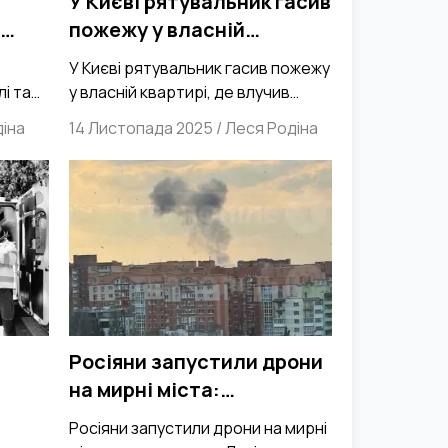
У Києві рятувальник гасив
пожежу у власній
і
квартирі, де влучив
У Києві рятувальник гасив пожежу
безпілотник
і та
у власній квартирі, де влучив
безпілотник
іна
14 Листопада 2025
/
Леся Родіна
в
Росіяни запустили дрони
на мирні міста:
о
постраждали Львів,
Росіяни запустили дрони на мирні
Тернопіль та Вінниця