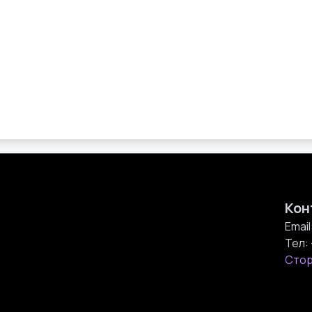
Кон
Email
Тел:
Стор