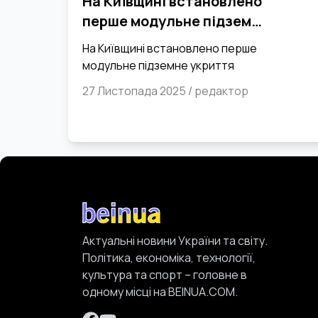
На Київщині встановлено
перше модульне підземне
укриття
На Київщині встановлено перше
модульне підземне укриття
27 Листопада 2025
/
редактор
Актуальні новини України та світу.
Політика, економіка, технології,
культура та спорт – головне в
одному місці на BEINUA.COM.