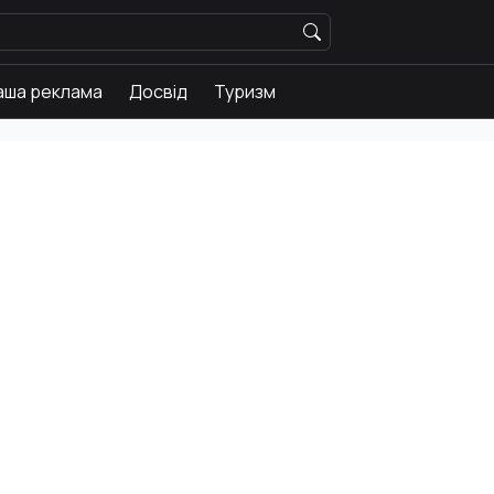
аша реклама
Досвід
Туризм
Історії
Новини
Ваша реклама
Досвід
Туризм