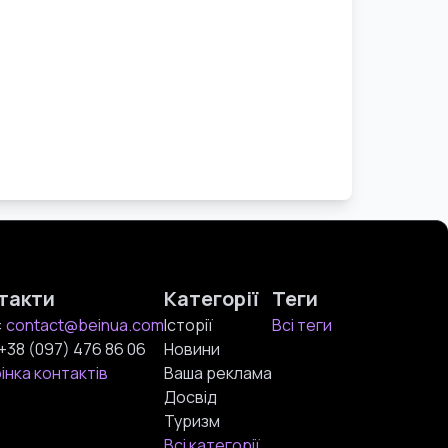
такти
Категорії
Теги
:
contact@beinua.com
Історії
Всі теги
+38 (097) 476 86 06
Новини
інка контактів
Ваша реклама
Досвід
Туризм
Всі категорії