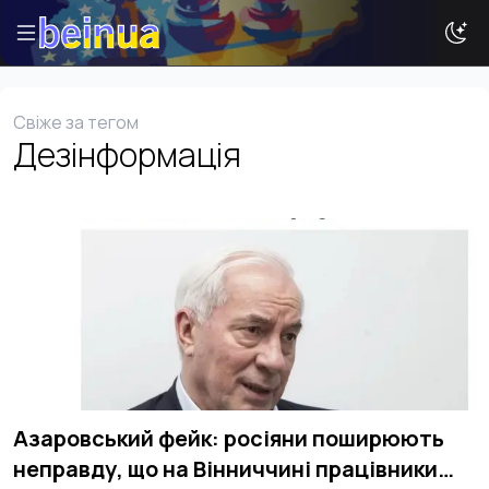
Свіже за тегом
Дезінформація
Історії
Новини
Ваша реклама
Досвід
Туризм
Азаровський фейк: росіяни поширюють
неправду, що на Вінниччині працівники