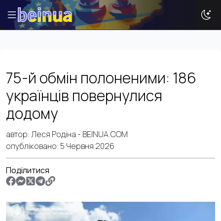
Історії
75-й обмін полоненими: 186
Новини
українців повернулися
Ваша реклама
додому
Досвід
Туризм
автор:
Леся Родіна
- BEINUA.COM
опубліковано:
5 Червня 2026
Поділитися