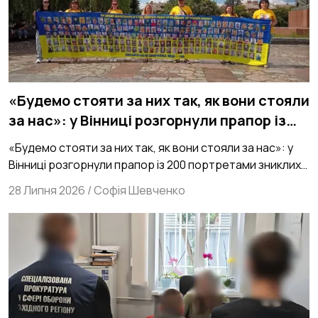
«Будемо стояти за них так, як вони стояли
за нас»: у Вінниці розгорнули прапор із
200 портретами зниклих безвісти
«Будемо стояти за них так, як вони стояли за нас»: у
захисників зі 154 ОМБр
Вінниці розгорнули прапор із 200 портретами зниклих
безвісти захисників зі 154 ОМБр
28 Липня 2026
/
Софія Шевченко