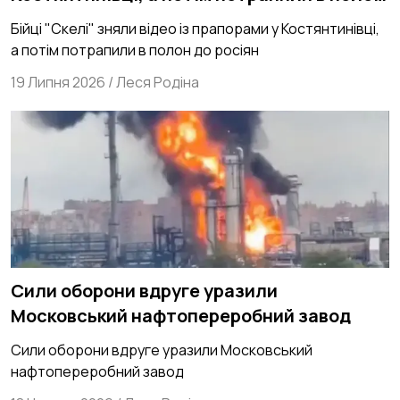
до росіян
Бійці "Скелі" зняли відео із прапорами у Костянтинівці,
а потім потрапили в полон до росіян
19 Липня 2026
/
Леся Родіна
Сили оборони вдруге уразили
Московський нафтопереробний завод
Сили оборони вдруге уразили Московський
нафтопереробний завод