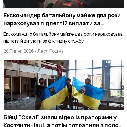
Екскомандир батальйону майже два роки
нараховував підлеглій виплати за
фіктивну службу
Екскомандир батальйону майже два роки нараховував
підлеглій виплати за фіктивну службу
28 Липня 2026
/
Леся Родіна
Бійці "Скелі" зняли відео із прапорами у
Костянтинівці, а потім потрапили в полон