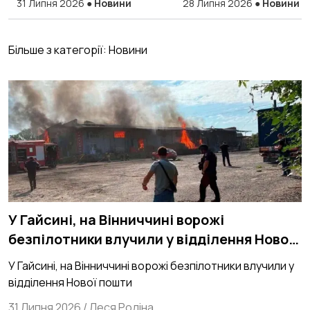
31 Липня 2026
●
Новини
28 Липня 2026
●
Новини
українські Виші
Більше з категорії:
Новини
У Гайсині, на Вінниччині ворожі
безпілотники влучили у відділення Нової
пошти
У Гайсині, на Вінниччині ворожі безпілотники влучили у
відділення Нової пошти
31 Липня 2026
/
Леся Родіна