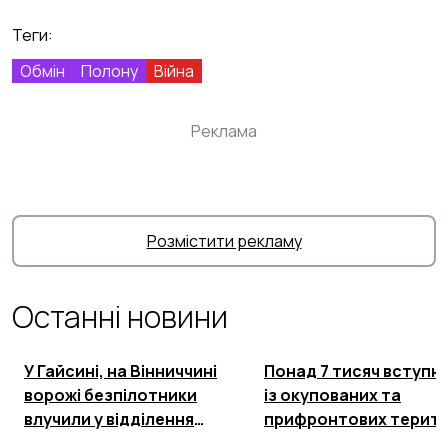
Теги:
Обмін
Полону
Війна
Реклама
Розмістити рекламу
Останні новини
У Гайсині, на Вінниччині
Понад 7 тисяч вступни
ворожі безпілотники
із окупованих та
влучили у відділення
прифронтових терито
Нової пошти
подали документи в