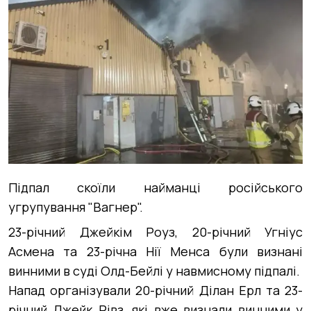
Підпал скоїли найманці російського
угрупування "Вагнер".
23-річний Джейкім Роуз, 20-річний Угніус
Асмена та 23-річна Нії Менса були визнані
винними в суді Олд-Бейлі у навмисному підпалі.
Напад організували 20-річний Ділан Ерл та 23-
річний Джейк Рівз, які вже визнали винними у