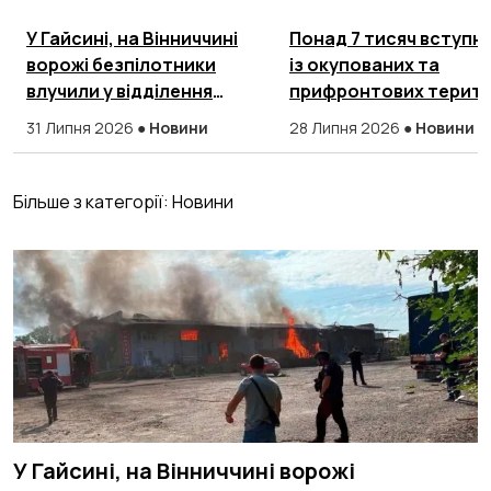
У Гайсині, на Вінниччині
Понад 7 тисяч вступни
ворожі безпілотники
із окупованих та
влучили у відділення
прифронтових терито
Нової пошти
подали документи в
31 Липня 2026
●
Новини
28 Липня 2026
●
Новини
українські Виші
Більше з категорії:
Новини
У Гайсині, на Вінниччині ворожі