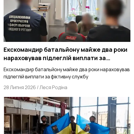
Екскомандир батальйону майже два роки
нараховував підлеглій виплати за
фіктивну службу
Екскомандир батальйону майже два роки нараховував
підлеглій виплати за фіктивну службу
28 Липня 2026
/
Леся Родіна