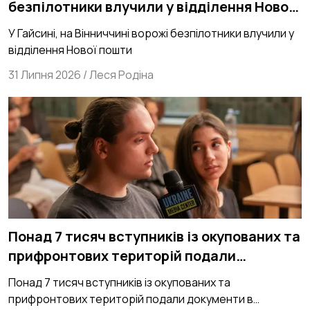
безпілотники влучили у відділення Нової
пошти
У Гайсині, на Вінниччині ворожі безпілотники влучили у
відділення Нової пошти
31 Липня 2026
/
Леся Родіна
Понад 7 тисяч вступників із окупованих та
прифронтових територій подали
документи в українські Виші
Понад 7 тисяч вступників із окупованих та
прифронтових територій подали документи в