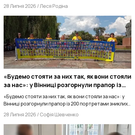
українські Виші
28 Липня 2026
/
Леся Родіна
«Будемо стояти за них так, як вони стояли
за нас»: у Вінниці розгорнули прапор із
200 портретами зниклих безвісти
«Будемо стояти за них так, як вони стояли за нас»: у
захисників зі 154 ОМБр
Вінниці розгорнули прапор із 200 портретами зниклих
безвісти захисників зі 154 ОМБр
28 Липня 2026
/
Софія Шевченко