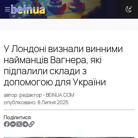
Історії
У Лондоні визнали винними
Новини
найманців Вагнера, які
Ваша реклама
підпалили склади з
Досвід
допомогою для України
Туризм
автор:
редактор
- BEINUA.COM
опубліковано:
8 Липня 2025
Поділитися