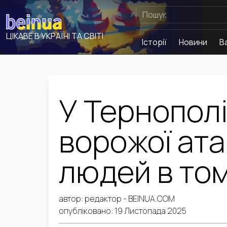
ЦІКАВЕ В УКРАЇНІ ТА СВІТІ
Історії
Новини
В
У Тернополі
ворожої ата
людей в том
автор:
редактор
- BEINUA.COM
опубліковано:
19 Листопада 2025