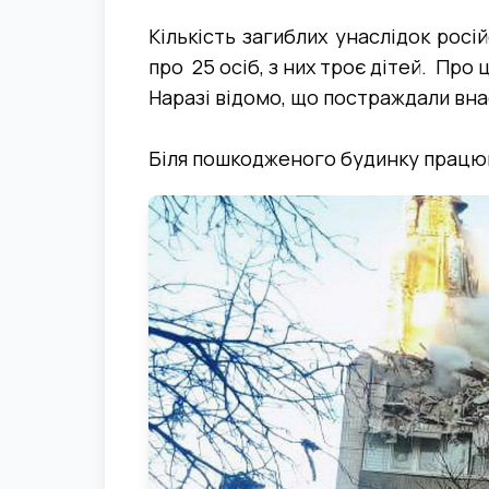
Кількість загиблих унаслідок росі
про 25 осіб, з них троє дітей. Про 
Наразі відомо, що постраждали внас
Біля пошкодженого будинку працюют