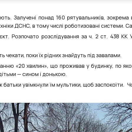
ють. Залучені понад 160 рятувальників, зокрема в
хніки ДСНС, в тому числі роботизовані системи. 
єкт. Розпочато розслідування за ч. 2 ст. 438 КК 
 чекати, поки їх рідних знайдуть під завалами.
данню «20 хвилин», що проживав у будинку, по яко
ітьми — сином і донькою.
ож батьки увімкнули їм мультики, щоб заспокоїти. Чо