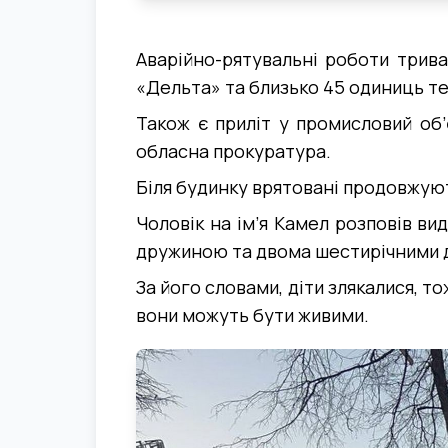
Аварійно-рятувальні роботи трива
«Дельта» та близько 45 одиниць те
Також є приліт у промисловий об’
обласна прокуратура.
Біля будинку врятовані продовжують
Чоловік на ім’я Камел розповів ви
дружиною та двома шестирічними д
За його словами, діти злякалися, т
вони можуть бути живими.