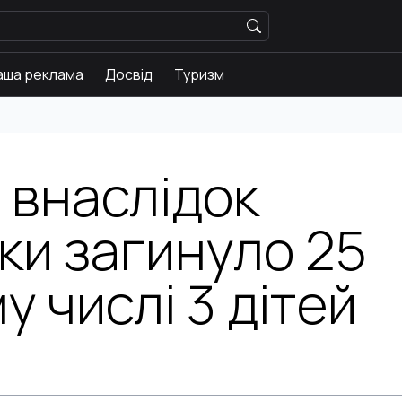
аша реклама
Досвід
Туризм
 внаслідок
Історії
Новини
ки загинуло 25
Ваша реклама
Досвід
у числі 3 дітей
Туризм