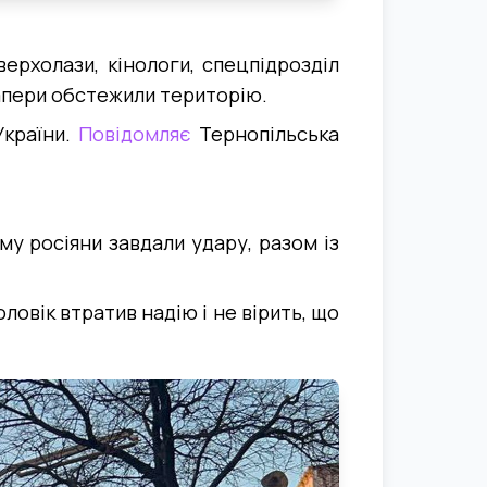
ерхолази, кінологи, спецпідрозділ
Сапери обстежили територію.
України.
Повідомляє
Тернопільська
му росіяни завдали удару, разом із
ловік втратив надію і не вірить, що