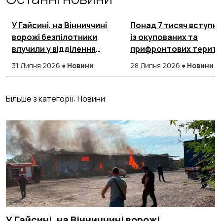
У Гайсині, на Вінниччині
Понад 7 тисяч вступни
ворожі безпілотники
із окупованих та
влучили у відділення
прифронтових терито
Нової пошти
подали документи в
31 Липня 2026
●
Новини
28 Липня 2026
●
Новини
українські Виші
Більше з категорії:
Новини
У Гайсині, на Вінниччині ворожі