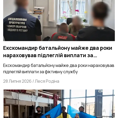
Екскомандир батальйону майже два роки
нараховував підлеглій виплати за
фіктивну службу
Екскомандир батальйону майже два роки нараховував
підлеглій виплати за фіктивну службу
28 Липня 2026
/
Леся Родіна