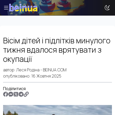
Історії
Вісім дітей і підлітків минулого
Новини
тижня вдалося врятувати з
Ваша реклама
окупації
Досвід
Туризм
автор:
Леся Родіна
- BEINUA.COM
опубліковано:
16 Жовтня 2025
Поділитися