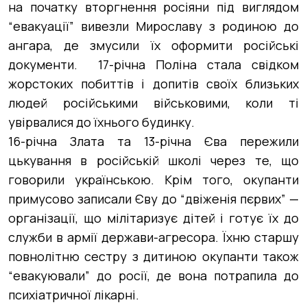
на початку вторгнення росіяни під виглядом
“евакуації” вивезли Мирославу з родиною до
ангара, де змусили їх оформити російські
документи. 17-річна Поліна стала свідком
жорстоких побиттів і допитів своїх близьких
людей російськими військовими, коли ті
увірвалися до їхнього будинку.
16-річна Злата та 13-річна Єва пережили
цькування в російській школі через те, що
говорили українською. Крім того, окупанти
примусово записали Єву до “двіженія пєрвих” —
організації, що мілітаризує дітей і готує їх до
служби в армії держави-агресора. Їхню старшу
повнолітню сестру з дитиною окупанти також
“евакуювали” до росії, де вона потрапила до
психіатричної лікарні.