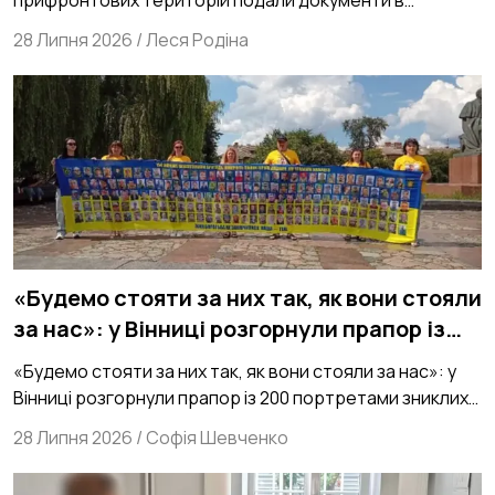
українські Виші
28 Липня 2026
/
Леся Родіна
«Будемо стояти за них так, як вони стояли
за нас»: у Вінниці розгорнули прапор із
200 портретами зниклих безвісти
«Будемо стояти за них так, як вони стояли за нас»: у
захисників зі 154 ОМБр
Вінниці розгорнули прапор із 200 портретами зниклих
безвісти захисників зі 154 ОМБр
28 Липня 2026
/
Софія Шевченко