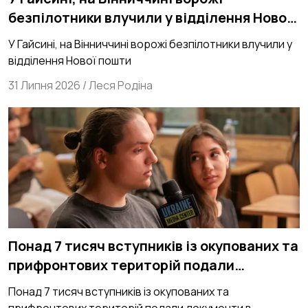
безпілотники влучили у відділення Нової
пошти
У Гайсині, на Вінниччині ворожі безпілотники влучили у
відділення Нової пошти
31 Липня 2026
/
Леся Родіна
Понад 7 тисяч вступників із окупованих та
прифронтових територій подали
документи в українські Виші
Понад 7 тисяч вступників із окупованих та
прифронтових територій подали документи в