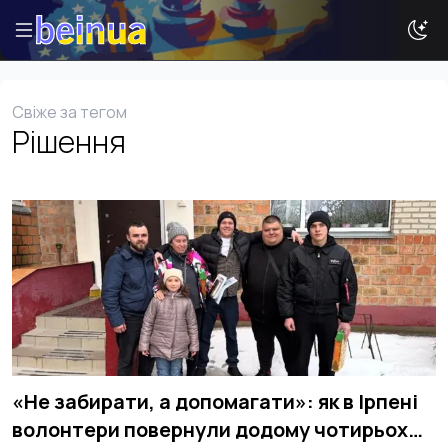
Свіже за тегом
Рішення
Історії
Новини
Ваша реклама
Досвід
Туризм
«Не забирати, а допомагати»: як в Ірпені
волонтери повернули додому чотирьох