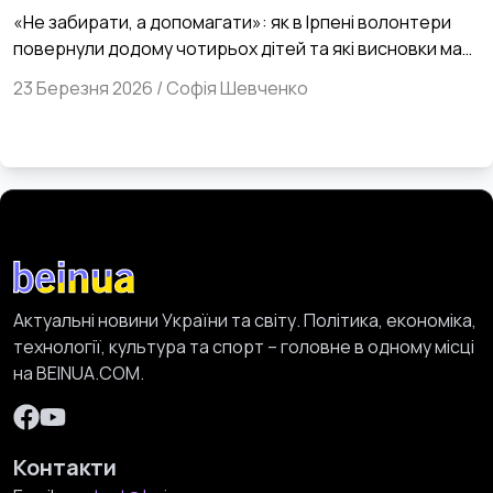
дітей та які висновки має зробити
«Не забирати, а допомагати»: як в Ірпені волонтери
система з цієї історії
повернули додому чотирьох дітей та які висновки має
зробити система з цієї історії
23 Березня 2026
/
Софія Шевченко
Актуальні новини України та світу. Політика, економіка,
технології, культура та спорт – головне в одному місці
на BEINUA.COM.
Контакти