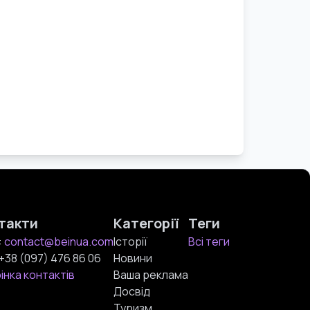
такти
Категорії
Теги
:
contact@beinua.com
Історії
Всі теги
+38 (097) 476 86 06
Новини
інка контактів
Ваша реклама
Досвід
Туризм