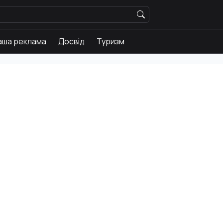
аша реклама
Досвід
Туризм
Історії
Новини
Ваша реклама
Досвід
Туризм