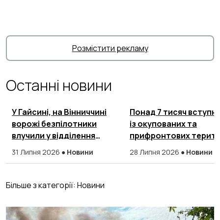
Розмістити рекламу
Останні новини
У Гайсині, на Вінниччині
Понад 7 тисяч вступни
ворожі безпілотники
із окупованих та
влучили у відділення
прифронтових терито
Нової пошти
подали документи в
31 Липня 2026
●
Новини
28 Липня 2026
●
Новини
українські Виші
Більше з категорії:
Новини