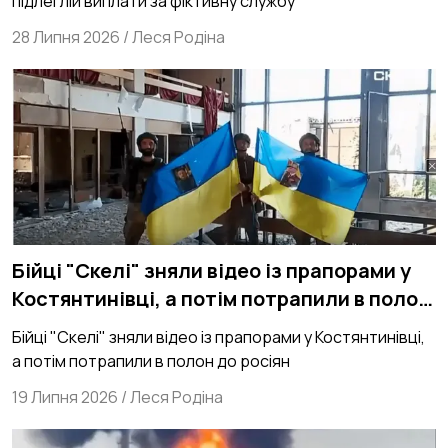
підлеглій виплати за фіктивну службу
28 Липня 2026
/
Леся Родіна
Бійці "Скелі" зняли відео із прапорами у
Костянтинівці, а потім потрапили в полон
до росіян
Бійці "Скелі" зняли відео із прапорами у Костянтинівці,
а потім потрапили в полон до росіян
19 Липня 2026
/
Леся Родіна