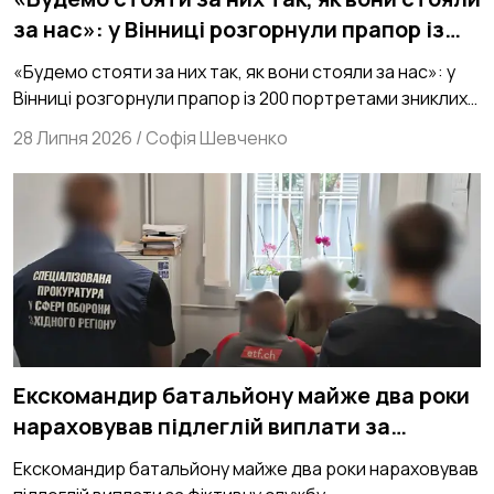
за нас»: у Вінниці розгорнули прапор із
200 портретами зниклих безвісти
«Будемо стояти за них так, як вони стояли за нас»: у
захисників зі 154 ОМБр
Вінниці розгорнули прапор із 200 портретами зниклих
безвісти захисників зі 154 ОМБр
28 Липня 2026
/
Софія Шевченко
Екскомандир батальйону майже два роки
нараховував підлеглій виплати за
фіктивну службу
Екскомандир батальйону майже два роки нараховував