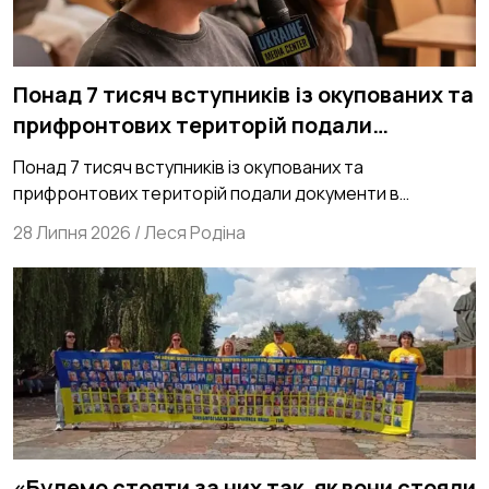
Понад 7 тисяч вступників із окупованих та
прифронтових територій подали
документи в українські Виші
Понад 7 тисяч вступників із окупованих та
прифронтових територій подали документи в
українські Виші
28 Липня 2026
/
Леся Родіна
«Будемо стояти за них так, як вони стояли