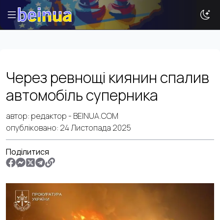
Історії
Через ревнощі киянин спалив
Новини
автомобіль суперника
Ваша реклама
автор:
редактор
- BEINUA.COM
Досвід
опубліковано:
24 Листопада 2025
Туризм
Поділитися