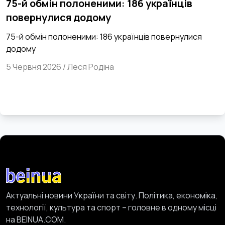
75-й обмін полоненими: 186 українців
повернулися додому
75-й обмін полоненими: 186 українців повернулися
додому
5 Червня 2026
/
Леся Родіна
Актуальні новини України та світу. Політика, економіка,
технології, культура та спорт – головне в одному місці
на BEINUA.COM.