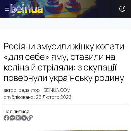
Історії
Росіяни змусили жінку копати
Новини
«для себе» яму, ставили на
Ваша реклама
коліна й стріляли: з окупації
Досвід
повернули українську родину
Туризм
автор:
редактор
- BEINUA.COM
опубліковано:
26 Лютого 2026
Поділитися