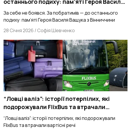
останнього подиху: пам’яті Героя Василя
Ващука з Вінниччини
За себе не боявся. За побратимів — до останнього
подиху: пам’яті Героя Василя Ващука з Вінниччини
28 Січня 2026
/
Софія Шевченко
“Ловці валіз”: історії потерпілих, які
подорожували FlixBus та втрачали
вартісні речі
“Ловці валіз”: історії потерпілих, які подорожували
FlixBus та втрачали вартісні речі