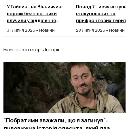
У Гайсині, на Вінниччині
Понад 7 тисяч вступни
ворожі безпілотники
із окупованих та
влучили у відділення
прифронтових терито
Нової пошти
подали документи в
31 Липня 2026
●
Новини
28 Липня 2026
●
Новини
українські Виші
Більше з категорії:
Історії
"Побратими вважали, що я загинув":
дивовижна історія одесита, який два