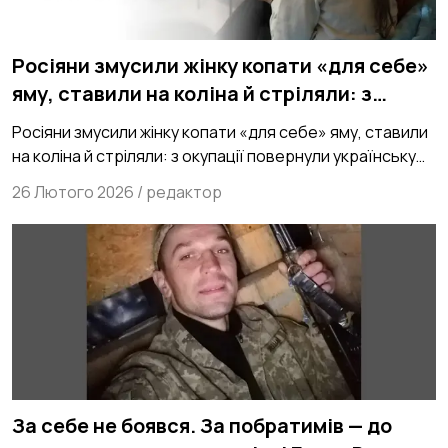
Росіяни змусили жінку копати «для себе»
яму, ставили на коліна й стріляли: з
окупації повернули українську родину
Росіяни змусили жінку копати «для себе» яму, ставили
на коліна й стріляли: з окупації повернули українську
родину
26 Лютого 2026
/
редактор
За себе не боявся. За побратимів — до