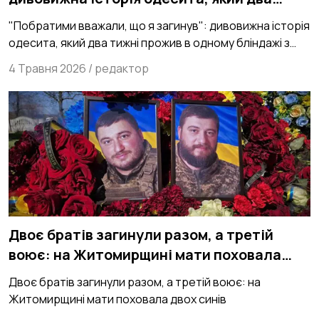
тижні прожив в одному бліндажі з
"Побратими вважали, що я загинув": дивовижна історія
ворогом
одесита, який два тижні прожив в одному бліндажі з
ворогом
4 Травня 2026
/
редактор
Двоє братів загинули разом, а третій
воює: на Житомирщині мати поховала
двох синів
Двоє братів загинули разом, а третій воює: на
Житомирщині мати поховала двох синів