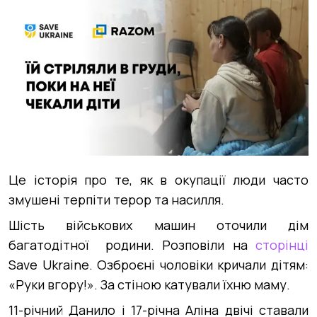
Це історія про те, як в окупації люди часто
змушені терпіти терор та насилля.
Шість військових машин оточили дім
багатодітної родини. Розповіли на
сторінці
Save Ukraine. Озброєні чоловіки кричали дітям:
«Руки вгору!». За стіною катували їхню маму.
11-річний Данило і 17-річна Аліна двічі ставали