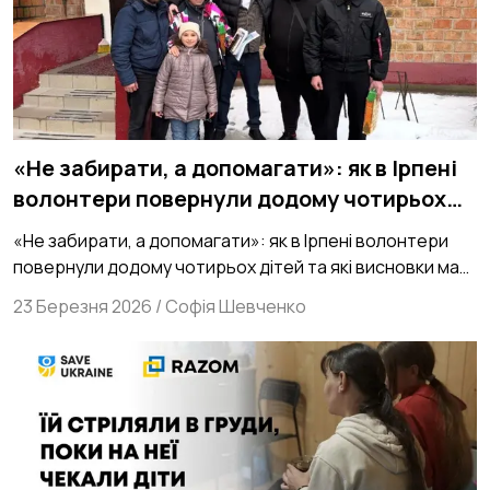
«Не забирати, а допомагати»: як в Ірпені
волонтери повернули додому чотирьох
дітей та які висновки має зробити
«Не забирати, а допомагати»: як в Ірпені волонтери
система з цієї історії
повернули додому чотирьох дітей та які висновки має
зробити система з цієї історії
23 Березня 2026
/
Софія Шевченко