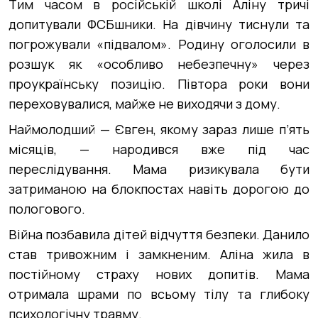
Тим часом в російській школі Аліну тричі
допитували ФСБшники. На дівчину тиснули та
погрожували «підвалом». Родину оголосили в
розшук як «особливо небезпечну» через
проукраїнську позицію. Півтора роки вони
переховувалися, майже не виходячи з дому.
Наймолодший — Євген, якому зараз лише п’ять
місяців, — народився вже під час
переслідування. Мама ризикувала бути
затриманою на блокпостах навіть дорогою до
пологового.
Війна позбавила дітей відчуття безпеки. Данило
став тривожним і замкненим. Аліна жила в
постійному страху нових допитів. Мама
отримала шрами по всьому тілу та глибоку
психологічну травму.