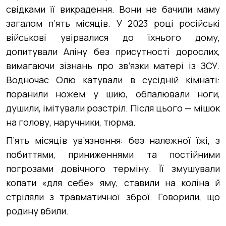
свідками її викрадення. Вони не бачили маму
загалом п’ять місяців. У 2023 році російські
військові увірвалися до їхнього дому,
допитували Аліну без присутності дорослих,
вимагаючи зізнань про зв’язки матері із ЗСУ.
Водночас Олю катували в сусідній кімнаті:
поранили ножем у шию, обпалювали ноги,
душили, імітували розстріл. Після цього — мішок
на голову, наручники, тюрма.
П’ять місяців ув’язнення: без належної їжі, з
побиттями, приниженнями та постійними
погрозами довічного терміну. Її змушували
копати «для себе» яму, ставили на коліна й
стріляли з травматичної зброї. Говорили, що
родину вбили.